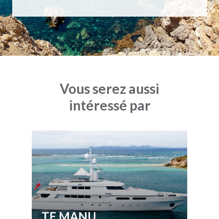
Vous serez aussi
intéressé par
TE MANU
T