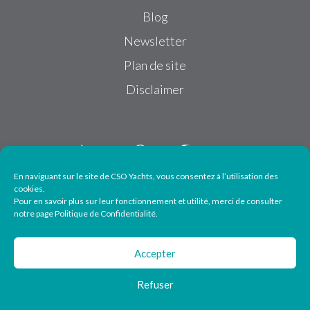
Blog
Newsletter
Plan de site
Disclaimer
En naviguant sur le site de CSO Yachts, vous consentez à l’utilisation des
cookies.
Pour en savoir plus sur leur fonctionnement et utilité, merci de consulter
Suivez-nous
notre page Politique de Confidentialité.
Accepter
Refuser
© 2026 CSO Yachts - All particulars are given in good faith but cannot be
guaranteed