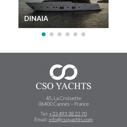
DINAIA
KI
45, La Croisette
06400 Cannes – France
Tel:
+33 493 38 22 70
Email:
info@csoyachts.com