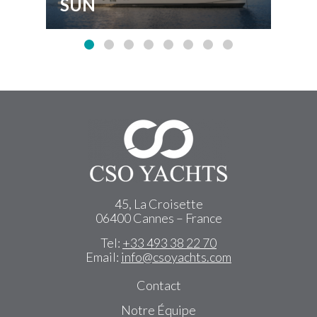
SUN
M
45, La Croisette
06400 Cannes – France
Tel:
+33 493 38 22 70
Email:
info@csoyachts.com
Contact
Notre Équipe