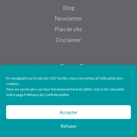
Blog
Newsletter
Plan de site
Disclaimer
En naviguant sur le site de CSO Yachts, vous consentez à l’utilisation des
cookies.
Pour en savoir plus sur leur fonctionnement et utilité, merci de consulter
Suivez-nous
notre page Politique de Confidentialité.
Accepter
Refuser
© 2026 CSO Yachts - All particulars are given in good faith but cannot be
guaranteed