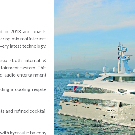
t in 2018 and boasts
crisp minimal interiors
very latest technology.
rea (both internal &
rtainment system. This
d audio entertainment
ding a cooling respite
ts and refined cocktail
 with hydraulic balcony