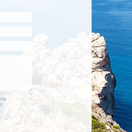
r me
r.