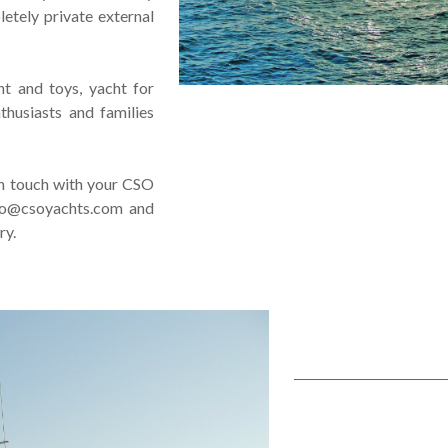
etely private external
t and toys, yacht for
husiasts and families
in touch with your CSO
info@csoyachts.com and
ry.