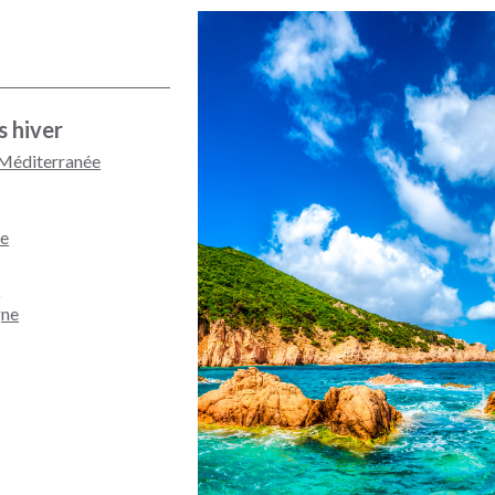
s hiver
 Méditerranée
ne
e
gne