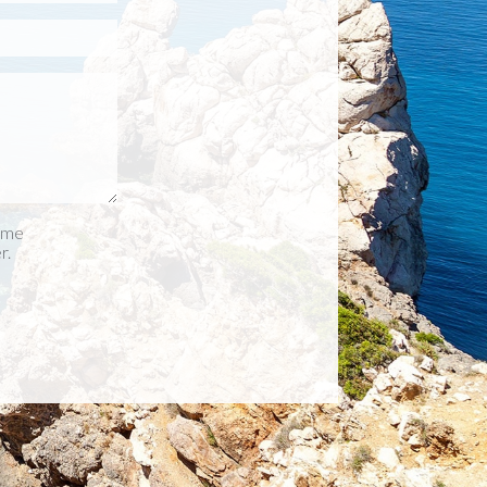
r me
r.