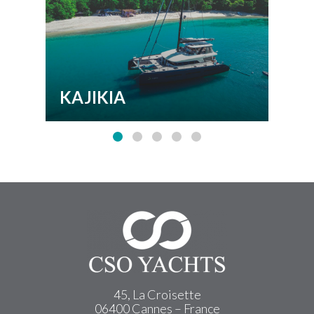
KAJIKIA
A
45, La Croisette
06400 Cannes – France