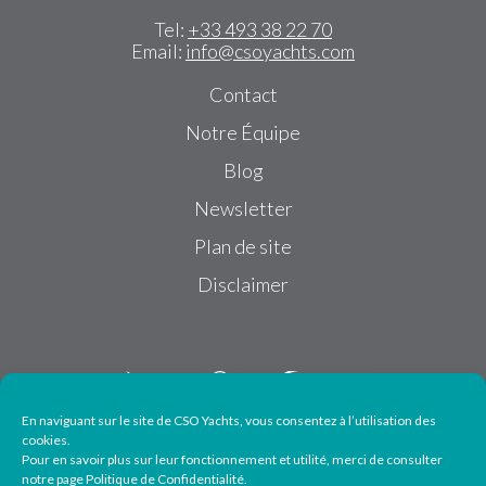
Tel:
+33 493 38 22 70
Email:
info@csoyachts.com
Contact
Notre Équipe
Blog
Newsletter
Plan de site
Disclaimer
En naviguant sur le site de CSO Yachts, vous consentez à l’utilisation des
cookies.
Pour en savoir plus sur leur fonctionnement et utilité, merci de consulter
Suivez-nous
notre page Politique de Confidentialité.