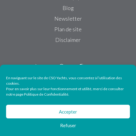
Blog
Newsletter
Plan de site
Disclaimer
En naviguant sur le site de CSO Yachts, vous consentez à l’utilisation des
cookies.
Pour en savoir plus sur leur fonctionnement et utilité, merci de consulter
Suivez-nous
notre page Politique de Confidentialité.
Accepter
Refuser
© 2026 CSO Yachts - All particulars are given in good faith but cannot be
guaranteed