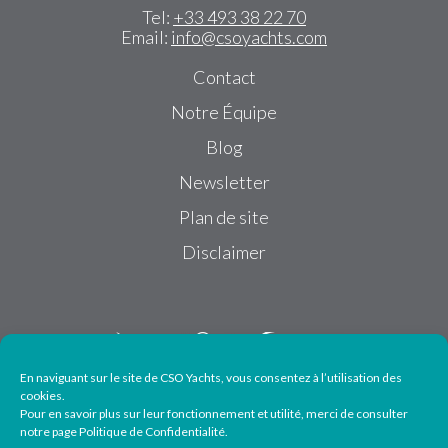
Tel:
+33 493 38 22 70
Email:
info@csoyachts.com
Contact
Notre Équipe
Blog
Newsletter
Plan de site
Disclaimer
En naviguant sur le site de CSO Yachts, vous consentez à l’utilisation des
cookies.
Pour en savoir plus sur leur fonctionnement et utilité, merci de consulter
Suivez-nous
notre page Politique de Confidentialité.